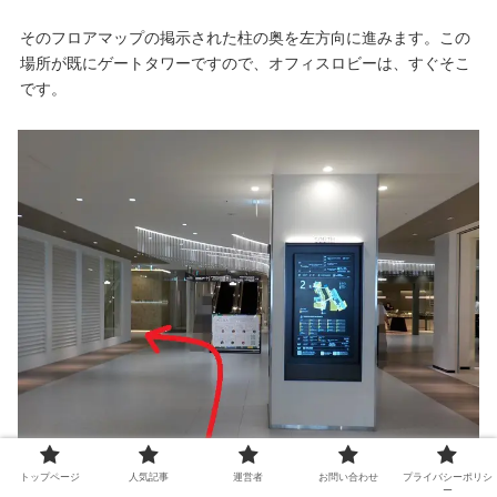
そのフロアマップの掲示された柱の奥を左方向に進みます。この
場所が既にゲートタワーですので、オフィスロビーは、すぐそこ
です。
トップページ
人気記事
運営者
お問い合わせ
プライバシーポリシ
ー
グラングリーン大阪 南館２階・入口付近