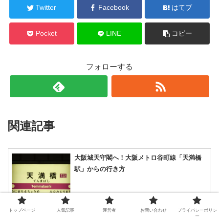
Twitter
Facebook
はてブ
Pocket
LINE
コピー
フォローする
関連記事
大阪城天守閣へ！大阪メトロ谷町線「天満橋
駅」からの行き方
2023.07.30
トップページ
人気記事
運営者
お問い合わせ
プライバシーポリシ
ー