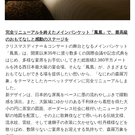
完全リニューアルを終えたメインバンケット「鳳凰」で、最高級
のおもてなしと感動のステージを
クリスマスディナー＆コンサートの舞台となるメインバンケット
「鳳凰」は、開業以来35年に渡り数多くの国際会議や記念式典を
はじめ、多様な宴席をお手伝いしてきた総面積2,380平方メート
ルを誇る西日本最大級の宴会場。そんな「鳳凰」が、さまざまな
おもてなしができる場を提供したい想いから、「なにわの森羅万
象」をテーマとしたカーペットデザインに完全リニューアルしま
した。
新デザインは、日本的な屏風をベースに墨の流れやしぶきで躍動
感を演出。また、大阪城にゆかりのある千利休から着想を得た大
小の円に茶室の図面、ボーダーレス社会に根付いたニューヨーク
駅の地図を配置し、その上に歌舞伎などで用いられる伝統文様、
流水紋、雷紋、そして連獅子の衣装に欠かせない牡丹模様などを
散りばめ、数限りないご宴席をお迎えする気持ちで、森羅万象を