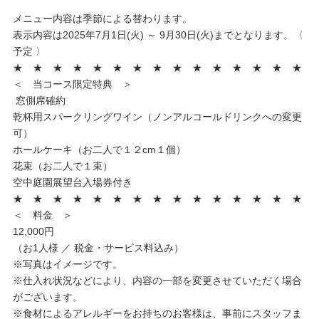
メニュー内容は季節による替わります。
表示内容は2025年7月1日(火) ～ 9月30日(火)までとなります。〈
予定 〉
★ ★ ★ ★ ★ ★ ★ ★ ★ ★ ★ ★ ★ ★ ★
＜ 当コース限定特典 ＞
窓側席確約
乾杯用スパークリングワイン（ノンアルコールドリンクへの変更
可）
ホールケーキ（お二人で１２cm１個）
花束（お二人で１束）
空中庭園展望台入場券付き
★ ★ ★ ★ ★ ★ ★ ★ ★ ★ ★ ★ ★ ★ ★
＜ 料金 ＞
12,000円
（お1人様 ／ 税金・サービス料込み）
※写真はイメージです。
※仕入れ状況などにより、内容の一部を変更させていただく場合
がございます。
※食材によるアレルギーをお持ちのお客様は、事前にスタッフま