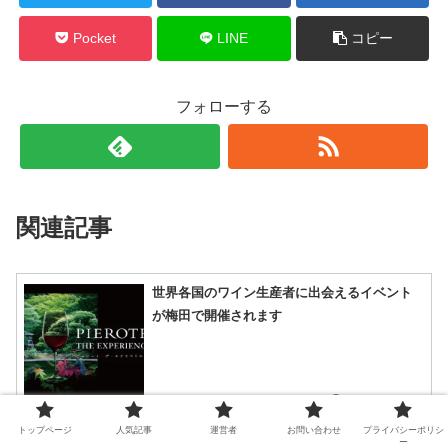
Pocket
LINE
コピー
フォローする
関連記事
世界各国のワイン生産者に出会えるイベント
が梅田で開催されます
2025.04.29
トップページ
人気記事
運営者
お問い合わせ
プライバシーポリシ
ー
梅田のスマホ充電スポット｜カフェベローチ