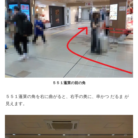
５５１蓬莱の前の角
５５１蓬莱の角を右に曲がると、右手の奥に、串かつ だるま が
見えます。