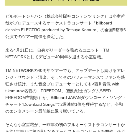
ビルボードジャパン（株式会社阪神コンテンツリンク）は小室哲
哉がプロデュースするオーケストラコンサート「billboard
classics ELECTRO produced by Tetsuya Komuro」の全国5都市6
公演でのツアー開催を決定した。
来る4月21日に、自身がリーダーを務めるユニット・TM
NETWORKとしてデビュー40周年を迎える小室哲哉。
TM NETWORKの40周年ツアーでも、アップデートし続けるアレ
ンジ・サウンド・演出、そしてそのパフォーマンスでファンを熱
狂させ続け、また音楽プロデューサーとしても<西川貴教 with
t.komuro>名義の「FREEDOM」(機動戦士ガンダムSEED
FREEDOM主題歌）が、Billboard JAPANダウンロード・ソング・
チャート“Download Songs”で2週連続1位を獲得するなど、令和
のエンタメシーン最前線に返り咲いている。
そんな小室哲哉が、一昨年の初のフルオーケストラコンサートか
ら約1年振りに第2弾となるオーケストラコンサートを開催。今回