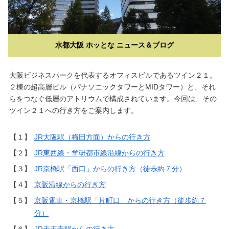
水都大阪 ホッとな ニュース＆ブログ
大阪ビジネスパークを代表するオフィスビルであるツイン２１。
２棟の超高層ビル（パナソニックタワーとMIDタワー）と、それ
らをつなぐ低層のアトリウムで構成されています。今回は、その
ツイン２１への行き方をご案内します。
【１】
JR大阪駅（梅田方面）からの行き方
【２】
JR東西線・学研都市線沿線からの行き方
【３】
JR京橋駅「西口」からの行き方（徒歩約７分）
【４】
京阪沿線からの行き方
【５】
京阪電車・京橋駅「片町口」からの行き方（徒歩約７
分）