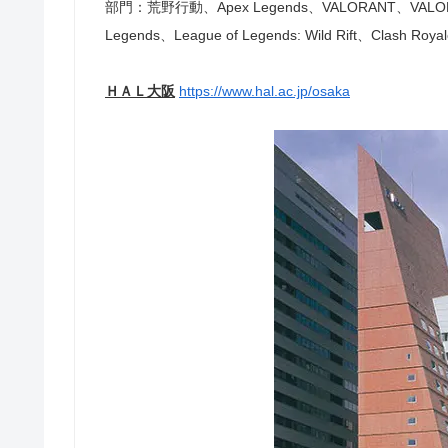
部門：荒野行動、Apex Legends、VALORANT、VALOR
Legends、League of Legends: Wild Rift、Cla
ＨＡＬ大阪
https://www.hal.ac.jp/osaka