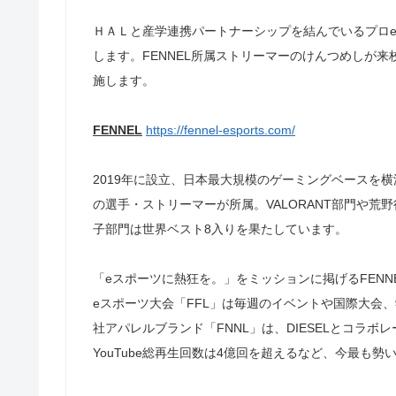
ＨＡＬと産学連携パートナーシップを結んでいるプロe
します。FENNEL所属ストリーマーのけんつめしが
施します。
FENNEL
https://fennel-esports.com/
2019年に設立、日本最大規模のゲーミングベースを横
の選手・ストリーマーが所属。VALORANT部門や荒野
子部門は世界ベスト8入りを果たしています。
「eスポーツに熱狂を。」をミッションに掲げるFEN
eスポーツ大会「FFL」は毎週のイベントや国際大会
社アパレルブランド「FNNL」は、DIESELとコラボ
YouTube総再生回数は4億回を超えるなど、今最も