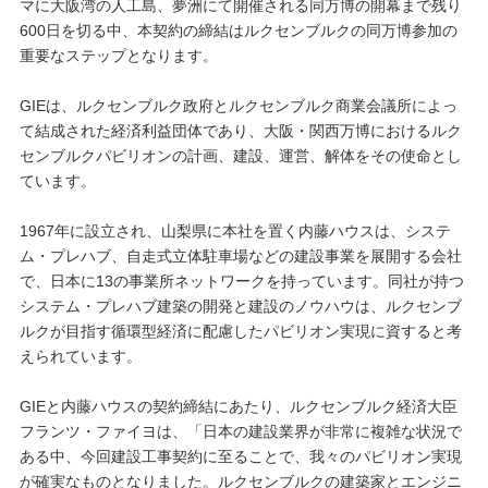
マに大阪湾の人工島、夢洲にて開催される同万博の開幕まで残り
600日を切る中、本契約の締結はルクセンブルクの同万博参加の
重要なステップとなります。
GIEは、ルクセンブルク政府とルクセンブルク商業会議所によっ
て結成された経済利益団体であり、大阪・関西万博におけるルク
センブルクパビリオンの計画、建設、運営、解体をその使命とし
ています。
1967年に設立され、山梨県に本社を置く内藤ハウスは、システ
ム・プレハブ、自走式立体駐車場などの建設事業を展開する会社
で、日本に13の事業所ネットワークを持っています。同社が持つ
システム・プレハブ建築の開発と建設のノウハウは、ルクセンブ
ルクが目指す循環型経済に配慮したパビリオン実現に資すると考
えられています。
GIEと内藤ハウスの契約締結にあたり、ルクセンブルク経済大臣
フランツ・ファイヨは、「日本の建設業界が非常に複雑な状況で
ある中、今回建設工事契約に至ることで、我々のパビリオン実現
が確実なものとなりました。ルクセンブルクの建築家とエンジニ