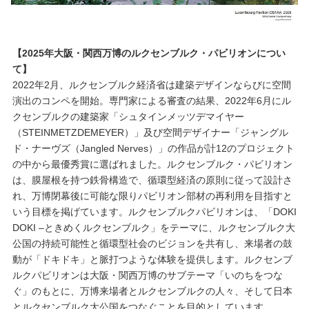
【2025年大阪・関西万博のルクセンブルク・パビリオンについ
て】
2022年2月、ルクセンブルク経済省は建築デザインならびに空間
演出のコンペを開始。専門家による審査の結果、2022年6月にル
クセンブルクの建築家「シュタインメッツデマイヤー
（STEINMETZDEMEYER）」及び空間デザイナー「ジャングル
ド・ナーヴズ（Jangled Nerves）」の作品が計12のプロジェクト
の中から最優秀賞に選ばれました。ルクセンブルク・パビリオン
は、膜屋根を持つ鉄骨構造で、循環型経済の原則に従って設計さ
れ、万博閉幕後に可能な限りパビリオン部材の再利用を目指すと
いう目標を掲げています。ルクセンブルクパビリオンは、「DOKI
DOKI –ときめくルクセンブルク」をテーマに、ルクセンブルク大
公国の持続可能性と循環型社会のビジョンを共有し、来場者の鼓
動が「ドキドキ」と脈打つような体験を提供します。ルクセンブ
ルクパビリオンは大阪・関西万博のサブテーマ「いのちをつな
ぐ」のもとに、万博来場者とルクセンブルクの人々、そして日本
とルクセンブルク大公国をつなぐことを目的としています。