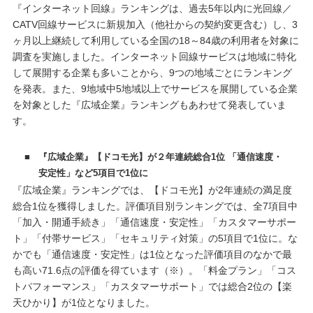
『インターネット回線』ランキングは、過去5年以内に光回線／
CATV回線サービスに新規加入（他社からの契約変更含む）し、3
ヶ月以上継続して利用している全国の18～84歳の利用者を対象に
調査を実施しました。インターネット回線サービスは地域に特化
して展開する企業も多いことから、9つの地域ごとにランキング
を発表。また、9地域中5地域以上でサービスを展開している企業
を対象とした『広域企業』ランキングもあわせて発表していま
す。
■
『広域企業』【ドコモ光】が２年連続総合1位 「通信速度・
安定性」など5項目で1位に
『広域企業』ランキングでは、【ドコモ光】が2年連続の満足度
総合1位を獲得しました。評価項目別ランキングでは、全7項目中
「加入・開通手続き」「通信速度・安定性」「カスタマーサポー
ト」「付帯サービス」「セキュリティ対策」の5項目で1位に。な
かでも「通信速度・安定性」は1位となった評価項目のなかで最
も高い71.6点の評価を得ています（※）。「料金プラン」「コス
トパフォーマンス」「カスタマーサポート」では総合2位の【楽
天ひかり】が1位となりました。