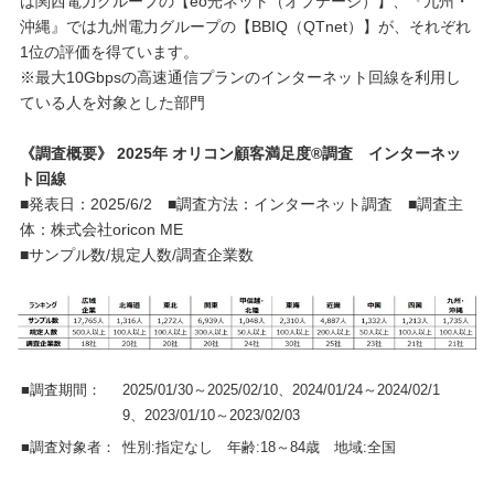
は関西電力グループの【eo光ネット（オプテージ）】、『九州・
沖縄』では九州電力グループの【BBIQ（QTnet）】が、それぞれ
1位の評価を得ています。
※最大10Gbpsの高速通信プランのインターネット回線を利用し
ている人を対象とした部門
《調査概要》 2025年 オリコン顧客満足度®調査 インターネッ
ト回線
■発表日：2025/6/2 ■調査方法：インターネット調査 ■調査主
体：株式会社oricon ME
■サンプル数/規定人数/調査企業数
■調査期間：
2025/01/30～2025/02/10、2024/01/24～2024/02/1
9、2023/01/10～2023/02/03
■調査対象者：
性別:指定なし 年齢:18～84歳 地域:全国