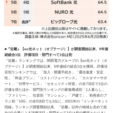
■『近畿』【eo光ネット（オプテージ）】が調査開始以来、5年連
続総合1位 評価項目・部門すべて1位は初
『近畿』ランキングでは、関西電力グループの【eo光ネット（オ
プテージ）】が調査開始以来、5年連続の総合1位を獲得。評価項
目別ランキングでは、「加入・開通手続き」「通信速度・安定
性」「料金プラン」「コストパフォーマンス」「カスタマーサポ
ート」「付帯サービス」「セキュリティ対策」の全7項目で1位の
評価を得たほか、部門別ランキングの家族構成別「1人暮らし」
「ファミリー」、住居別「マンション」「戸建て」、初発表のプ
ラン別「10G」の全5項目でも1位に。2021年の『インターネット
回線』ランキング調査開始以来、『近畿』以外の地域も含めて総
合1位企業による評価項目・部門すべて1位は初の獲得となりまし