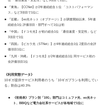
位 「通信速度・安定性」など5項目で1位に
■
『東海』【CCNet】が2年連続総合１位 「コストパフォーマン
ス」など3項目で1位に
■
『近畿』【eo光ネット（オプテージ）】が調査開始以来、5年連
続総合1位 評価項目・部門すべて1位は初
■
『中国』【ドコモ光】が初の総合1位 「通信速度・安定性」など
3項目で1位
■
『四国』【ピカラ光（STNet）】が4年連続総合1位 2度目の全評
価項目1位に
■
『九州・沖縄』【ドコモ光】が2年連続総合1位 同サービス初の
全評価項目1位
《利用実態データ》
10ギガ提供サービス利用者のうち「10ギガプランを利用してい
る」割合は40.3%
■
《初発表》プラン別「10G」部門はコミュファ光、eo光ネッ
ト、BBIQなど電力会社系サービスが各地域で1位に