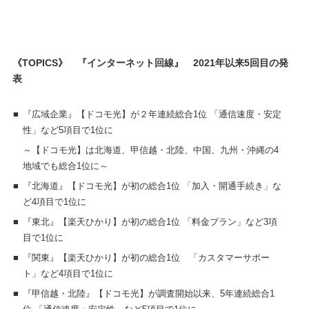
《TOPICS》 『インターネット回線』 2021年以来5回目の発
表
■
『広域企業』【ドコモ光】が２年連続総合1位 「通信速度・安定
性」など5項目で1位に
～【ドコモ光】は北海道、甲信越・北陸、中国、九州・沖縄の4
地域でも総合1位に～
■
『北海道』【ドコモ光】が初の総合1位 「加入・開通手続き」な
ど4項目で1位に
■
『東北』【楽天ひかり】が初の総合1位 「料金プラン」など3項
目で1位に
■
『関東』【楽天ひかり】が初の総合1位 「カスタマーサポー
ト」など4項目で1位に
■
『甲信越・北陸』【ドコモ光】が調査開始以来、5年連続総合1