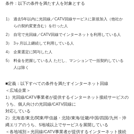
条件：以下の条件を満たす人を対象とする
1）
過去5年以内に光回線／CATV回線サービスに新規加入（他社か
らの契約変更含む）を行った人
2）
自宅で光回線／CATV回線でインターネットを利用している人
3）
3ヶ月以上継続して利用している人
4）
企業選定に関与した人
5）
料金を把握している人 ただし、マンションで一括契約している
人は除く
■定義：以下すべての条件を満たすインターネット回線
＜広域企業＞
1）光回線/CATV事業者が提供するインターネット接続サービスの
うち、個人向けの光回線/CATV回線に
対応している
2）北海道/東北/関東/甲信越・北陸/東海/近畿/中国/四国/九州・沖
縄エリアのうち、5地域以上でサービスを展開している
＜各地域別＞光回線/CATV事業者が提供するインターネット接続