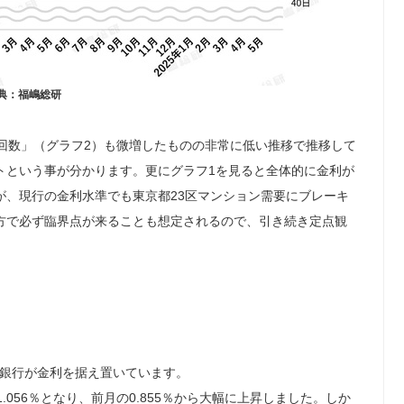
典：福嶋総研
回数」（グラフ2）も微増したものの非常に低い推移で推移して
トという事が分かります。更にグラフ1を見ると全体的に金利が
が、現行の金利水準でも東京都23区マンション需要にブレーキ
方で必ず臨界点が来ることも想定されるので、引き続き定点観
の銀行が金利を据え置いています。
056％となり、前月の0.855％から大幅に上昇しました。しか