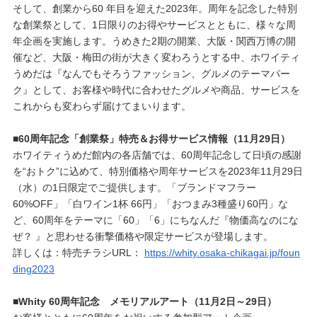
そして、創業から60 年目を迎えた2023年。周年を記念した特別
な創業祭として、1日限りのお得やサービスとともに、様々な周
年企画を実施します。うめきた2期の開業、大阪・関西万博の開
催など、大阪・梅田の街が大きく変わろうとする中、ホワイティ
うめだは『なんでもそろうファッション、グルメのテーマパー
ク』として、お客様や時代に合わせたグルメや商品、サービスを
これからも変わらず届けてまいります。
■60周年記念「創業祭」特売＆お得サービス情報（11月29日）
ホワイティうめだ館内の各店舗では、60周年記念して日頃の感謝
を“おトク”に込めて、特別価格や周年サービスを2023年11月29日
（水）の1日限定でご提供します。「ブランドマフラー
60%OFF」「白ワイン1杯 66円」「おつまみ3種盛り60円」な
ど、60周年をテーマに「60」「6」にちなんだ『物価高なのにな
ぜ？ 』と思わせる衝撃価格や限定サービスが登場します。
詳しくは：特売チラシURL：
https://whity.osaka-chikagai.jp/foun
ding2023
■Whity 60周年記念 メモリアルアート（11月2日～29日）