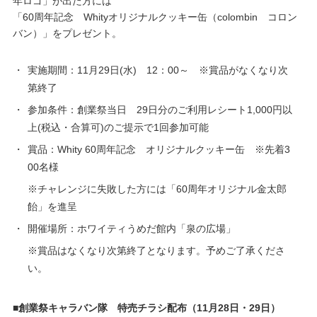
年ロゴ」が出た方には
「60周年記念 Whityオリジナルクッキー缶（colombin コロン
バン）」をプレゼント。
・
実施期間：11月29日(水) 12：00～ ※賞品がなくなり次
第終了
・
参加条件：創業祭当日 29日分のご利用レシート1,000円以
上(税込・合算可)のご提示で1回参加可能
・
賞品：Whity 60周年記念 オリジナルクッキー缶 ※先着3
00名様
※チャレンジに失敗した方には「60周年オリジナル金太郎
飴」を進呈
・
開催場所：ホワイティうめだ館内「泉の広場」
※賞品はなくなり次第終了となります。予めご了承くださ
い。
■創業祭キャラバン隊 特売チラシ配布（11月28日・29日）