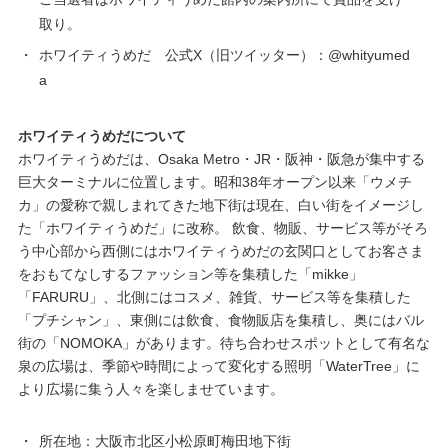
取り。
・
ホワイティうめだ 公式X（旧ツイッター）：@whityumed
a
ホワイティうめだについて
ホワイティうめだは、Osaka Metro・JR・阪神・阪急が集中する
巨大ターミナルに位置します。昭和38年オープン以来「ウメチ
カ」の愛称で親しまれてきた地下街は現在、白い街をイメージし
た「ホワイティうめだ」に改称。 飲食、物販、サービス等がそろ
う中心部から西側にはホワイティうめだの玄関口としてお客さま
をおもてなしするファッション等を集積した「mikke」
「FARURU」、北側にはコスメ、雑貨、サービス等を集積した
「プチシャン」、東側には飲食、食物販店を集積し、奥にはバル
街の「NOMOKA」があります。待ち合わせスポットとして有名な
泉の広場は、季節や時間によって変化する照明「WaterTree」に
より広場に集う人々を楽しませています。
・
所在地：大阪市北区小松原町梅田地下街