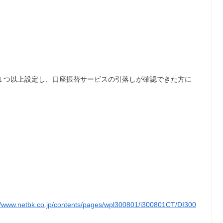
１つ以上設定し、口座振替サービスの引落しが確認できた方に
//www.netbk.co.jp/contents/pages/wpl300801/i300801CT/DI300