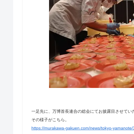
一足先に、万博首長連合の総会にてお披露目させてい
その様子がこちら。
https://murakawa-gakuen.com/news/tokyo-yamanote/