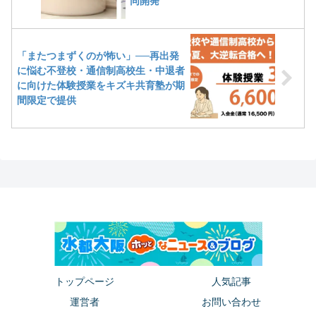
同開発
「またつまずくのが怖い」──再出発
に悩む不登校・通信制高校生・中退者
に向けた体験授業をキズキ共育塾が期
間限定で提供
トップページ
人気記事
運営者
お問い合わせ