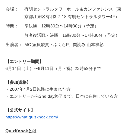
会場：
有明セントラルタワーホール＆カンファレンス（東
京都江東区有明3-7-18 有明セントラルタワー4F）
時間：
準決勝 12時30分〜14時30分（予定）
敗者復活戦・決勝 15時30分〜17時30分（予定）
出演者：
MC 須貝駿貴・ふくらP、問読み 山本祥彰
【エントリー期間】
6月14日（土）〜8月11日（月・祝）23時59分まで
【参加資格】
・2007年4月2日以降に生まれた方
・エントリーから2nd day終了まで、日本に在住している方
【公式サイト】
https://what.quizknock.com/
QuizKnockとは