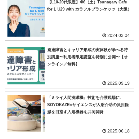
【L10-20代限定】4/6（土）Tsunagary Cafe
for L U29 with カラフルブランケッツ（大阪）
2024.03.04
発達障害とキャリア形成の実体験が学べる特
別講座〜利用者限定講座を特別に公開〜【オ
ンライン／無料】
2025.09.19
『ミライ人間洗濯機』技術を介護現場に、
SOYOKAZE×サイエンスが入浴介助の負担軽
減を目指す入浴機器を共同開発
2025.06.18