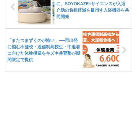
に、SOYOKAZE×サイエンスが入浴
介助の負担軽減を目指す入浴機器を共
同開発
「またつまずくのが怖い」──再出発
に悩む不登校・通信制高校生・中退者
に向けた体験授業をキズキ共育塾が期
間限定で提供