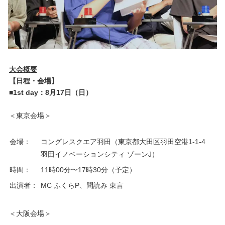
大会概要
【日程・会場】
■1st day：8月17日（日）
＜東京会場＞
会場：
コングレスクエア羽田（東京都大田区羽田空港1-1-4
羽田イノベーションシティ ゾーンJ）
時間：
11時00分〜17時30分（予定）
出演者：
MC ふくらP、問読み 東言
＜大阪会場＞