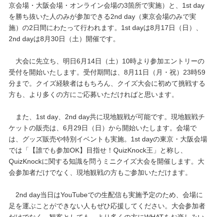
京会場・大阪会場・オンライン会場の3箇所で実施）と、1st day
を勝ち抜いた人のみが参加できる2nd day（東京会場のみで実
施）の2日間にわたって行われます。1st dayは8月17日（日）、
2nd dayは8月30日（土）開催です。
大会に先立ち、明日6月14日（土）10時より参加エントリーの
受付を開始いたします。受付期間は、8月11日（月・祝）23時59
分まで。クイズ経験者はもちろん、クイズ大会に初めて挑戦する
方も、より多くの方にご応募いただければと思います。
また、1st day、2nd day共に現地観戦が可能です。現地観戦チ
ケットの販売は、6月29日（日）から開始いたします。会場で
は、グッズ販売や特別イベントも実施。1st dayの東京・大阪会場
では「【誰でも参加OK】目指せ！QuizKnock王」と称し、
QuizKnockに関する知識を問うミニクイズ大会を開催します。大
会参加者だけでなく、現地観戦の方もご参加いただけます。
2nd day当日はYouTubeでの生配信も実施予定のため、会場に
足を運ぶことができない人もぜひ応援してください。大会参加者
だけでなく、観客としても、より多くの方にWHATをお楽しみい